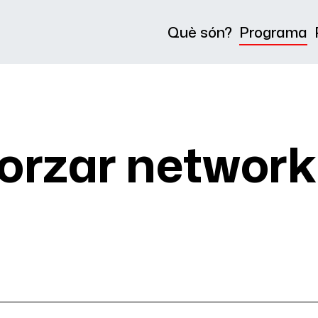
Què són?
Programa
rzar network