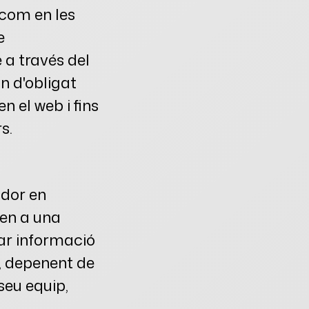
 com en les
e
 a través del
n d'obligat
 el web i fins
s.
ador en
en a una
ar informació
i, depenent de
 seu equip,