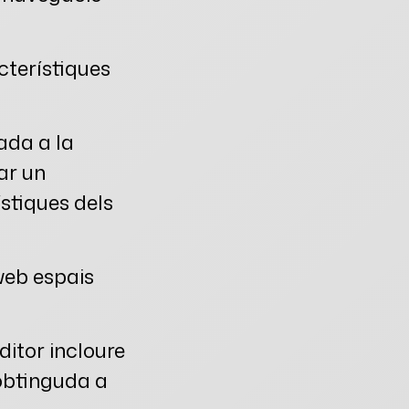
cterístiques
lada a la
ar un
stiques dels
 web espais
ditor incloure
 obtinguda a