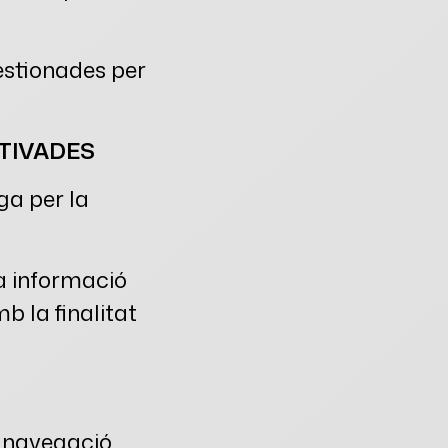
estionades per
TIVADES
ga per la
a informació
b la finalitat
a navegació