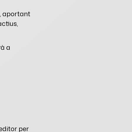
, aportant
ctius,
rà a
editor per