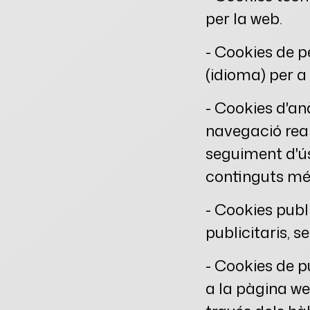
per la web.
- Cookies de p
(idioma) per a
- Cookies d'anà
navegació real
seguiment d'ús
continguts més
- Cookies publi
publicitaris, s
- Cookies de p
a la pàgina we