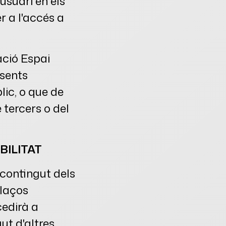
'usuari en els
r a l'accés a
iació Espai
esents
lic, o que de
 tercers o del
BILITAT
 contingut dels
llaços
cedirà a
ut d'altres