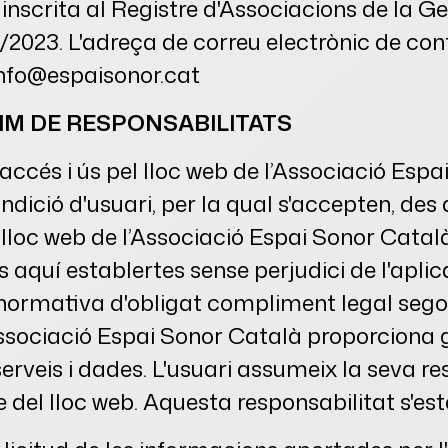
scrita al Registre d'Associacions de la Ge
2023. L'adreça de correu electrònic de co
info@espaisonor.cat
GIM DE RESPONSABILITATS
accés i ús pel lloc web de l’Associació Esp
ndició d'usuari, per la qual s'accepten, des 
lloc web de l’Associació Espai Sonor Català,
 aquí establertes sense perjudici de l'aplic
ormativa d'obligat compliment legal segon
Associació Espai Sonor Català proporciona g
serveis i dades. L'usuari assumeix la seva re
e del lloc web. Aquesta responsabilitat s'es