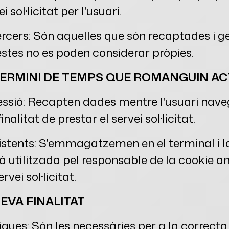
i sol·licitat per l'usuari.
ercers: Són aquelles que són recaptades i g
estes no es poden considerar pròpies.
TERMINI DE TEMPS QUE ROMANGUIN AC
essió: Recapten dades mentre l'usuari nave
nalitat de prestar el servei sol·licitat.
istents: S'emmagatzemen en el terminal i l
à utilitzada pel responsable de la cookie am
rvei sol·licitat.
EVA FINALITAT
iques: Són les necessàries per a la correct