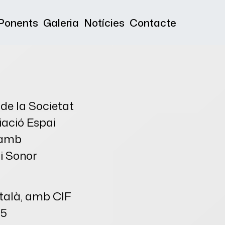
Ponents
Galeria
Notícies
Contacte
 de la Societat
iació Espai
d amb
ai Sonor
atalà, amb CIF
05