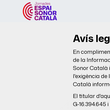
Inici
Avís leg
En compliment d
de la Informac
Sonor Català i
l'exigència de 
Català inform
El titular d'a
G-16.394.645 i