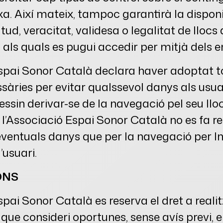
xa. Així mateix, tampoc garantirà la disponi
tud, veracitat, validesa o legalitat de llocs 
 als quals es pugui accedir per mitjà dels e
spai Sonor Català declara haver adoptat to
àries per evitar qualssevol danys als usuar
ssin derivar-se de la navegació pel seu llo
l’Associació Espai Sonor Català no es fa r
eventuals danys que per la navegació per I
’usuari.
ONS
spai Sonor Català es reserva el dret a realit
que consideri oportunes, sense avís previ, e