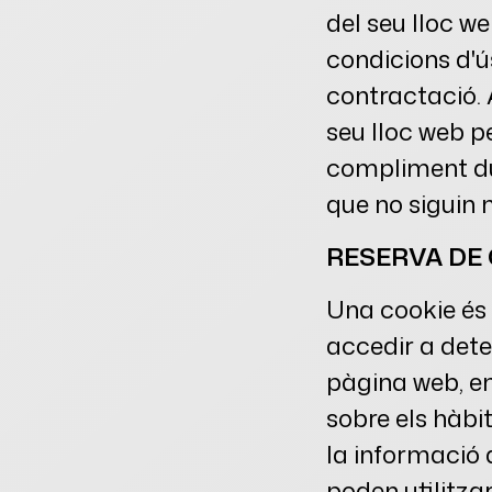
del seu lloc we
condicions d'ú
contractació. 
seu lloc web p
compliment dur
que no siguin 
RESERVA DE
Una cookie és 
accedir a det
pàgina web, e
sobre els hàbi
la informació q
poden utilitzar