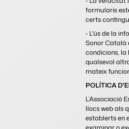
- La veracitat 
formularis est
certs contingut
- L'ús de la in
Sonor Català c
condicions, la 
qualsevol altr
mateix funcio
POLÍTICA D'
L’Associació E
llocs web als 
establerts en 
examinar o exe