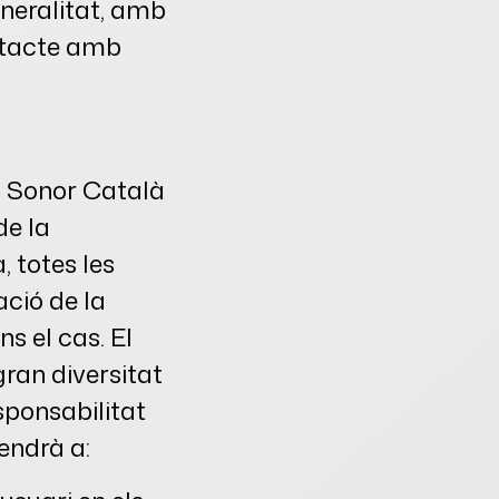
neralitat, amb
ntacte amb
ai Sonor Català
de la
 totes les
ació de la
s el cas. El
ran diversitat
sponsabilitat
tendrà a: