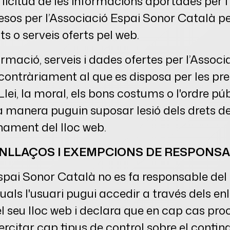
i licitud de les informacions aportades per l
esos per l’Associació Espai Sonor Català pe
s o serveis oferts pel web.
formació, serveis i dades ofertes per l’Assoc
ontràriament al que es disposa per les pr
Llei, la moral, els bons costums o l'ordre púb
a manera puguin suposar lesió dels drets de
nament del lloc web.
ENLLAÇOS I EXEMPCIONS DE RESPONSA
spai Sonor Català no es fa responsable del
quals l'usuari pugui accedir a través dels en
el seu lloc web i declara que en cap cas pro
rcitar cap tipus de control sobre el conting