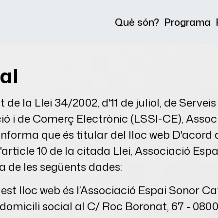
Què són?
Programa
al
e la Llei 34/2002, d'11 de juliol, de Serveis
ió i de Comerç Electrònic (LSSI-CE), Assoc
nforma que és titular del lloc web D'acor
l'article 10 de la citada Llei, Associació Esp
a de les següents dades:
quest lloc web és l’Associació Espai Sonor C
 domicili social al C/ Roc Boronat, 67 - 080