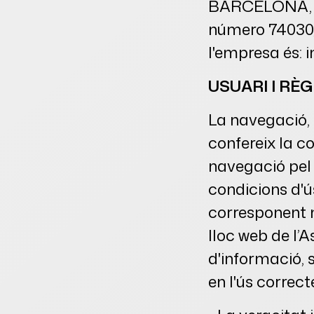
BARCELONA, in
número 74030/
l'empresa és: 
USUARI I RÈ
La navegació, 
confereix la co
navegació pel 
condicions d'ús
corresponent n
lloc web de l’
d'informació, 
en l'ús correct