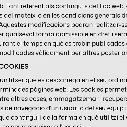
b. Tant referent als continguts del lloc web,
s del mateix, o en les condicions generals d
Aquestes modificacions podran realitzar-se
er qualsevol forma admissible en dret i sera
ant el temps en què es trobin publicades en
modificades vàlidament per altres posterior
 COOKIES
un fitxer que es descarrega en el seu ordin
erminades pàgines web. Les cookies permet
ntre altres coses, emmagatzemar i recuper
ts de navegació d'un usuari o del seu equip 
ue contingui i de la forma en què utilitzi el
-se per reconèixer a l'usuari.