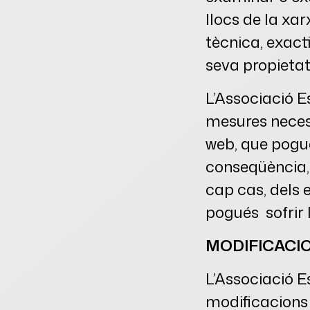
llocs de la xar
tècnica, exacti
seva propietat
L’Associació E
mesures necess
web, que pogue
conseqüència, 
cap cas, dels 
pogués sofrir l
MODIFICACI
L’Associació E
modificacions 