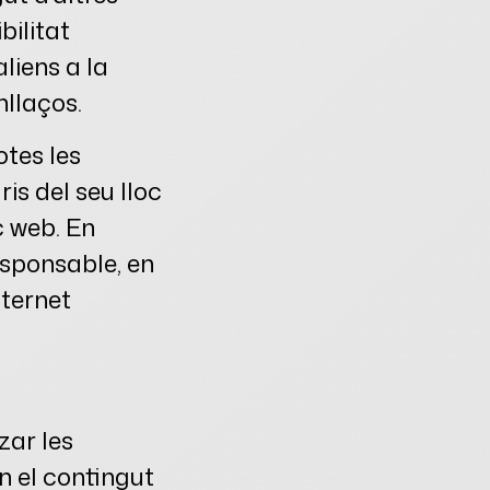
bilitat
aliens a la
nllaços.
tes les
is del seu lloc
c web. En
esponsable, en
nternet
zar les
n el contingut