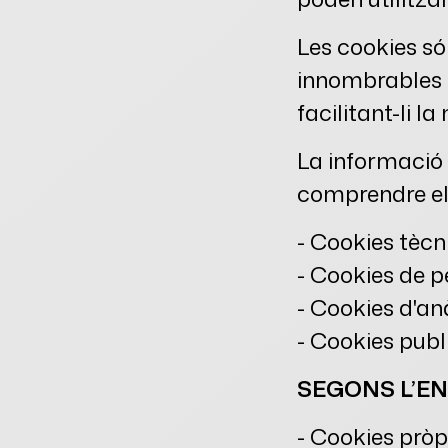
Les cookies só
innombrables a
facilitant-li la
La informació 
comprendre els
- Cookies tècn
- Cookies de p
- Cookies d'anà
- Cookies publi
SEGONS L’EN
- Cookies pròp